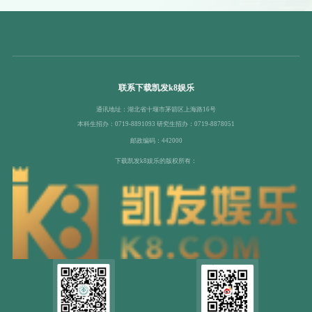
联系下载凯发k8娱乐
通讯地址：湖北省十堰市茅箭区上海路16号
本科生招办：0719-8891093 研究生招办：0719-8878051
邮政编码：442000
下载凯发k8娱乐的版权所有：