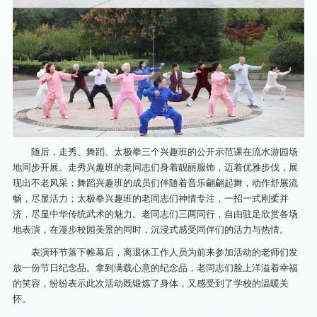
随后，走秀、舞蹈、太极拳三个兴趣班的公开示范课在流水游园场
地同步开展。走秀兴趣班的老同志们身着靓丽服饰，迈着优雅步伐，展
现出不老风采；舞蹈兴趣班的成员们伴随着音乐翩翩起舞，动作舒展流
畅，尽显活力；太极拳兴趣班的老同志们神情专注，一招一式刚柔并
济，尽显中华传统武术的魅力。老同志们三两同行，自由驻足欣赏各场
地表演，在漫步校园美景的同时，沉浸式感受同伴们的活力与热情。
表演环节落下帷幕后，离退休工作人员为前来参加活动的老师们发
放一份节日纪念品。拿到满载心意的纪念品，老同志们脸上洋溢着幸福
的笑容，纷纷表示此次活动既锻炼了身体，又感受到了学校的温暖关
怀。