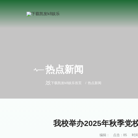
热点新闻
下载凯发k8娱乐首页
热点新闻
我校举办2025年秋季党
编辑：
点击：
85
时间