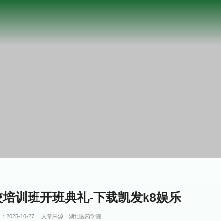
校培训班开班典礼-下载凯发k8娱乐
：2025-10-27
文章来源：湖北医药学院