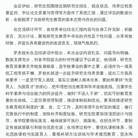
会议伊始，研究生院围绕近期研究生招生、就业状况、培养过程质
量监控、学位论文质量与管理等方面作了系统汇报，通过详实的数据分
析，全面梳理了当前研究生教育的基本态势与存在的问题。
在交流研讨环节，各培养单位结合汇报内容与自身工作实际，积极
发言、充分讨论，聚焦研究生教育中存在的共性及个性问题，分享有效
经验，并提出具有建设性的改进意见，现场气氛热烈。
罗杰校长在总结讲话中指出，本次会议内容扎实、问题导向明确、
数据支撑充分，对各学院提出的针对性建议予以肯定。他强调，研究生
教育质量事关学校发展根基，是学校事业的重中之重，必须作为一项系
统工程常抓不懈。罗校长就进一步提升研究生培养质量，提出三方面具
体要求：
一是坚守育人底线，落实立德树人根本任务。要始终秉持“为党
育人、为国育才”的初心，把牢理想信念教育和学术道德底线。注重学生
科学素养与综合能力的同步提升，做到“不误人子弟”，切实守好教育质
量的生命线。
二是完善管理制度，推进体制机制优化。要系统推进研究
生教育相关制度的“废、改、立”工作，及时清理不合时宜的规定，修订
完善执行中的制度，加快补齐制度短板。研究生院要加强顶层设计与指
导，各学院要细化落实，确保政策可执行、能落地。在招生环节，要制
定有效政策吸引和留住优质生源；在培养过程中，要优化课程体系，强
化思政课程与实践育人，重视科研方法训练与学术规范教育，坚决淘