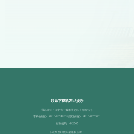
联系下载凯发k8娱乐
通讯地址：湖北省十堰市茅箭区上海路16号
本科生招办：0719-8891093 研究生招办：0719-8878051
邮政编码：442000
下载凯发k8娱乐的版权所有：