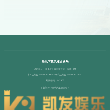
联系下载凯发k8娱乐
通讯地址：湖北省十堰市茅箭区上海路16号
本科生招办：0719-8891093 研究生招办：0719-8878051
邮政编码：442000
下载凯发k8娱乐的版权所有：