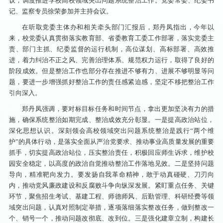
议，调度推进学校高校领域突出问题系统整治工作。党委常委、纪委书
记、监察专员徐荣参加并主持会议。
在听取党委主体办和相关牵头部门汇报后，郑丹凤指出，今年以
来，校党委认真贯彻落实教育部、省委教育工委工作部署，落实党委主
责、部门主抓、纪委监督的运行机制，高位谋划、高标部署、高效推
进，着力纠治不正之风、完善治理体系、规范权力运行，取得了良好的
阶段成效。但是整治工作也部分存在推进不够有力、进展不够明显等问
题，要进一步增强抓好整治工作的责任感紧迫感，坚定不移把整治工作
引向深入。
郑丹凤强调，要对标目标任务和时间节点，拿出更加坚决有力的措
施，确保系统整治如期完成、整治成效充分彰显。一是提高政治站位，
深化思想认识‌。深刻领会高校领域突出问题系统整治是践行“两个维
护”的具体行动，是落实全面从严治党要求、推动事业高质量发展的重要
抓手，切实提高政治站位，压实整治责任，积极回应师生诉求，维护校
园安全稳定，以高度的政治自觉推动整治工作落地见效。二是坚持问题
导向，精准靶向发力‌。‌要发扬自我革命精神，敢于动真碰硬、刀刃向
内，推动党风廉政建设和反腐败斗争向纵深发展。紧盯重点任务、关键
环节，聚焦招生考试、基建工程、师德师风、后勤管理、科研经费等领
域突出问题，认真对照制定举措，逐项落细落实整改任务，做到整改一
个、销号一个，推动问题改彻底、改到位。三是强化建章立制，构建长