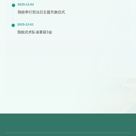
2025-12-02
我校举行宪法日主题升旗仪式
2025-12-01
我校武术队省赛获3金