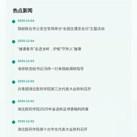
热点新闻
2025-12-04
我校联合市公安交管局举办“全国交通安全日”主题活动
2025-12-04
“健康集市”走进乡村，护航“守井人”健康
2025-12-03
省侨联党组书记冯伟一行来我校调研指导
2025-12-02
共青团湖北医药学院第三次代表大会胜利召开
2025-12-02
湖北医药学院2025年奋进杯足球赛顺利闭幕
2025-12-02
湖北医药学院第十次学生代表大会胜利召开