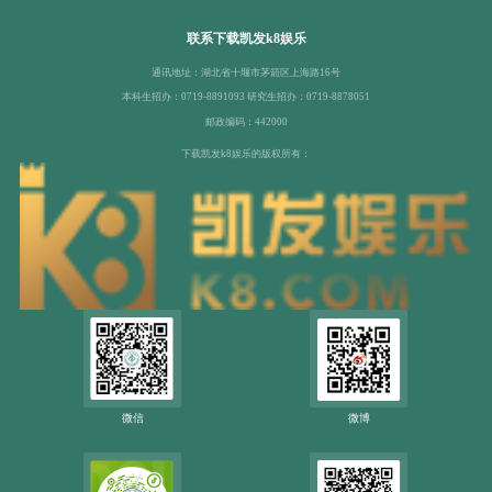
联系下载凯发k8娱乐
通讯地址：湖北省十堰市茅箭区上海路16号
本科生招办：0719-8891093 研究生招办：0719-8878051
邮政编码：442000
下载凯发k8娱乐的版权所有：
微信
微博