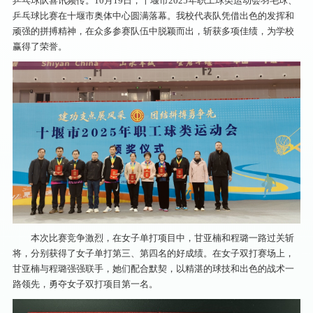
乒乓球队喜讯频传。10月19日，十堰市2025年职工球类运动会羽毛球、
乒乓球比赛在十堰市奥体中心圆满落幕。我校代表队凭借出色的发挥和
顽强的拼搏精神，在众多参赛队伍中脱颖而出，斩获多项佳绩，为学校
赢得了荣誉。
本次比赛竞争激烈，在女子单打项目中，甘亚楠和程璐一路过关斩
将，分别获得了女子单打第三、第四名的好成绩。在女子双打赛场上，
甘亚楠与程璐强强联手，她们配合默契，以精湛的球技和出色的战术一
路领先，勇夺女子双打项目第一名。