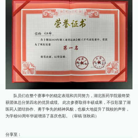
队员们在整个赛事中的稳定表现和共同努力，湖北医药学院最终荣
获团体总分第四名的优异成绩。 此次参赛取得丰硕成果，不仅彰显了湖
医药人团结协作、勇于争先的精神风貌，也极大地提升了我校的声誉，
为学校60周年华诞增添了喜庆色彩。（审稿 张秋莉）
分享至：