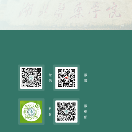
微
微
信
博
微
抖
视
音
频