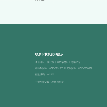
联系下载凯发k8娱乐
通讯地址：湖北省十堰市茅箭区上海路16号
本科生招办：0719-8891093 研究生招办：0719-8878051
邮政编码：442000
下载凯发k8娱乐的版权所有：