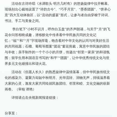
活动在古诗吟唱《水调歌头·明月几时有》的悠扬旋律中拉开帷幕。
现场别出心裁地设置了“诗韵古今”、“巧手月宫”、“墨香团圆”、“饼承心
意”四大互动体验区，以“流动的盛宴”形式，让参与者自由穿梭于诗词、
书法、手工与美食之间。
李白笔下“小时不识月，呼作白玉盘”的齐声朗诵，与关于“月”的飞
花令问答相映成趣，潜移默化中传承着中华民族共同的文化记
忆；“福”“和”“月”字现场挥毫，饱含着对中华文化的认同与对美好生活
的共同祝愿；石榴、葡萄等图案“团花”窗花剪裁，寓意中华民族的团结
与丰收；亲手制作的一个个小小的月饼，传递出“邻里一家亲”的和谐氛
围；留学生用本国语言书写的“和平”“团圆”，让中华优秀传统文化与世
界多元文化碰撞出和谐火花。
活动在《但愿人长久》的熟悉旋律中温情落幕，但中华民族传统文
化的感染力、凝聚力却如中秋明月、光华流转、润物无声，持续滋养着
大家的心灵，激发大家共同绘就民族团结、邻里和睦、文化交融的崭新
画卷。（审核 谭艳）
详情请点击央视新闻报道链接：
分享至：