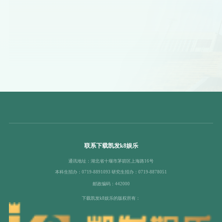
联系下载凯发k8娱乐
通讯地址：湖北省十堰市茅箭区上海路16号
本科生招办：0719-8891093 研究生招办：0719-8878051
邮政编码：442000
下载凯发k8娱乐的版权所有：