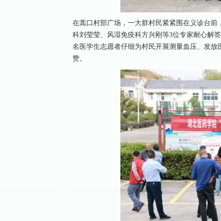
在蒿口村部广场，一大群村民紧紧围在义诊台前
科刘莹莹、风湿免疫科方兴刚等3位专家耐心解
名医学生志愿者仔细为村民开展测量血压、发放
赞。