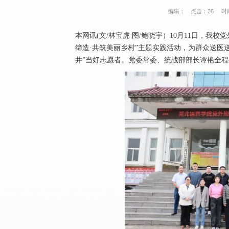
编辑：
点击：
26
时间
本网讯(文/林宝虎 图/鲍晓宇）10月11日，
缔造·共筑美丽乡村”主题实践活动，为群众送医
井”当好志愿者。党委常委、统战部部长谭艳全