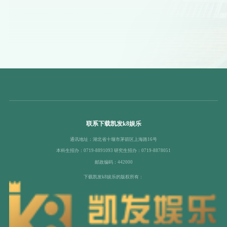
联系下载凯发k8娱乐
通讯地址：湖北省十堰市茅箭区上海路16号
本科生招办：0719-8891093 研究生招办：0719-8878051
邮政编码：442000
下载凯发k8娱乐的版权所有：