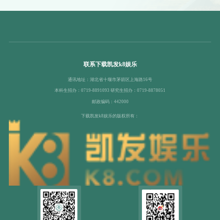
联系下载凯发k8娱乐
通讯地址：湖北省十堰市茅箭区上海路16号
本科生招办：0719-8891093 研究生招办：0719-8878051
邮政编码：442000
下载凯发k8娱乐的版权所有：