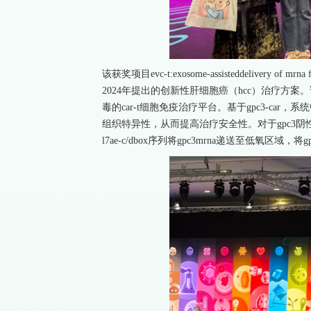
该获奖项目evc-t:exosome-assisteddelivery of mrna f
2024年提出的创新性肝细胞癌（hcc）治疗方案。该
毒的car-t细胞免疫治疗平台。基于gpc3-car，系
组织特异性，从而提高治疗安全性。对于gpc3阴性
l7ae-c/dbox序列将gpc3mrna递送至低氧