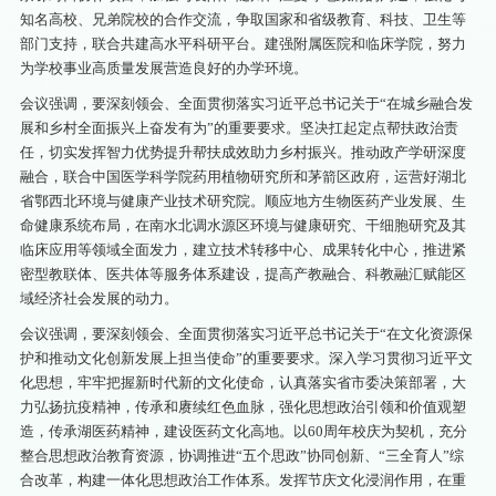
知名高校、兄弟院校的合作交流，争取国家和省级教育、科技、卫生等
部门支持，联合共建高水平科研平台。建强附属医院和临床学院，努力
为学校事业高质量发展营造良好的办学环境。
会议强调，要深刻领会、全面贯彻落实习近平总书记关于“在城乡融合发
展和乡村全面振兴上奋发有为”的重要要求。坚决扛起定点帮扶政治责
任，切实发挥智力优势提升帮扶成效助力乡村振兴。推动政产学研深度
融合，联合中国医学科学院药用植物研究所和茅箭区政府，运营好湖北
省鄂西北环境与健康产业技术研究院。顺应地方生物医药产业发展、生
命健康系统布局，在南水北调水源区环境与健康研究、干细胞研究及其
临床应用等领域全面发力，建立技术转移中心、成果转化中心，推进紧
密型教联体、医共体等服务体系建设，提高产教融合、科教融汇赋能区
域经济社会发展的动力。
会议强调，要深刻领会、全面贯彻落实习近平总书记关于“在文化资源保
护和推动文化创新发展上担当使命”的重要要求。深入学习贯彻习近平文
化思想，牢牢把握新时代新的文化使命，认真落实省市委决策部署，大
力弘扬抗疫精神，传承和赓续红色血脉，强化思想政治引领和价值观塑
造，传承湖医药精神，建设医药文化高地。以60周年校庆为契机，充分
整合思想政治教育资源，协调推进“五个思政”协同创新、“三全育人”综
合改革，构建一体化思想政治工作体系。发挥节庆文化浸润作用，在重