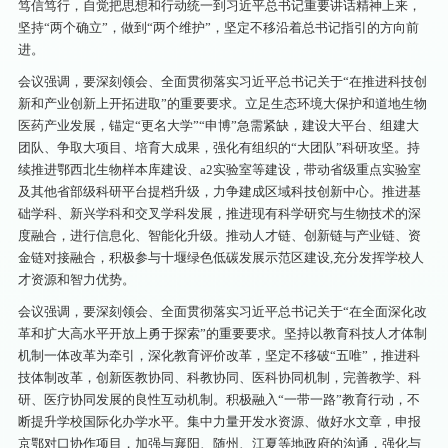
笃信笃行，自觉把思想和行动统一到习近平总书记重要讲话精神上来，
坚持“两个确立”，做到“两个维护”，坚定不移沿着总书记指引的方向前
进。
会议强调，要深刻领会、全面贯彻落实习近平总书记关于“在推进科技创
新和产业创新上开拓进取”的重要要求。立足生态环境大保护和道地生物
医药产业发展，锚定“更名大学”“申博”急需紧缺，建设大平台、组建大
团队、争取大项目、培育大成果，强化有组织的“大团队”科研攻坚。持
续推进鄂西北生物样本库建设、a2实验室等建设，带动省级重点实验室
及其他省部级科研平台提档升级，力争建成区域科技创新中心。推进基
础学科、新兴学科和交叉学科发展，推进现有科学研究与生物技术的深
度融合，进行信息化、智能化升级。推动人才链、创新链与产业链、资
金链对接融合，积极参与十堰绿色低碳发展示范区建设,充分发挥学校人
才资源和智力优势。
会议强调，要深刻领会、全面贯彻落实习近平总书记关于“在全面深化改
革和扩大高水平开放上勇于探索”的重要要求。坚持以教育科技人才体制
机制一体改革为牵引，深化教育评价改革，坚定不移破“五唯”，推进科
技体制改革，创新医教协同、科教协同、医科协同机制，完善教学、科
研、医疗协同发展的良性互动机制。积极融入“一带一路”教育行动，不
断提升学校国际化办学水平。集中力量开发水资源、做好水文章，申报
京鄂对口协作项目，加强与襄阳、随州、江夏等地政府的沟通，强化与