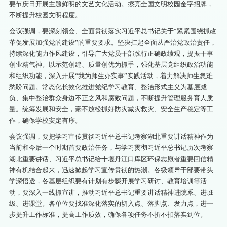
要节庆日开展主题鲜明的文艺文化活动。擦亮全国文明校园金字招牌，
不断提升校园文明程度。
会议强调，要深刻领会、全面贯彻落实习近平总书记关于“紧紧围绕抓改
革促发展加强党的建设”的重要要求。坚决扛起全面从严治党政治责任，
持续深化能力作风建设，引导广大党员干部践行正确政绩观，提振干事
创业精气神。以示范创建、质量创优为抓手，强化基层党组织政治功能
和组织功能，深入开展“我为师生办实事”实践活动，着力解决师生急难
愁盼问题。常态化长效化推进党纪学习教育、整治形式主义为基层减
负、集中整治群众身边不正之风和腐败问题，不断提升管理服务育人质
量。统筹发展和安全，毫不放松抓好防灾减灾救灾、安全生产稳定等工
作，确保学校安定有序。
会议强调，要把学习宣传贯彻习近平总书记考察湖北重要讲话精神作为
当前和今后一个时期首要政治任务，与学习贯彻习近平总书记历次考察
湖北重要讲话、习近平总书记给十堰丹江口库区环保志愿者重要回信精
神有机结合起来，迅速掀起学习宣传贯彻的热潮。各级领导干部要带头
学深悟透，各基层组织要有计划有步骤开展学习研讨、教育培训等活
动，要深入一线抓宣讲，推动习近平总书记重要讲话精神进院系、进班
级、进课堂。各单位要找准深化落实的切入点、落脚点、发力点，进一
步提升工作标准，提高工作质效，确保各项任务不折不扣落实到位。