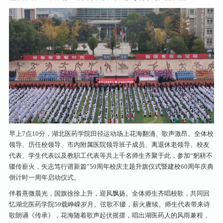
早上7点10分，湖北医药学院田径运动场上花海翻涌、歌声激昂。全体校
领导、历任校领导、市内附属医院领导班子成员、离退休老领导、校友
代表、学生代表以及教职工代表等共上千名师生齐聚于此，参加“躬耕不
辍传薪火，矢志笃行谱新篇”59周年校庆主题升旗仪式暨建校60周年庆典
倒计时一周年启动仪式。
伴着熹微晨光，国旗徐徐上升，迎风飘扬。全体师生齐唱校歌，共同回
忆湖北医药学院59载峥嵘岁月。弦歌不辍，薪火赓续。师生代表带来诗
歌朗诵《传承》，花海随着歌声起伏摇摆，唱出湖医药人的风雨兼程，