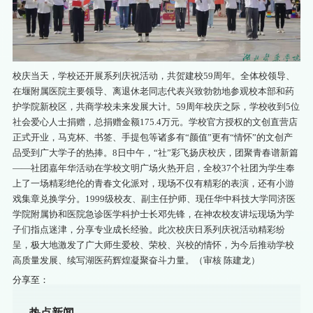
校庆当天，学校还开展系列庆祝活动，共贺建校59周年。全体校领导、
在堰附属医院主要领导、离退休老同志代表兴致勃勃地参观校本部和药
护学院新校区，共商学校未来发展大计。59周年校庆之际，学校收到5位
社会爱心人士捐赠，总捐赠金额175.4万元。学校官方授权的文创直营店
正式开业，马克杯、书签、手提包等诸多有“颜值”更有“情怀”的文创产
品受到广大学子的热捧。8日中午，“社”彩飞扬庆校庆，团聚青春谱新篇
——社团嘉年华活动在学校文明广场火热开启，全校37个社团为学生奉
上了一场精彩绝伦的青春文化派对，现场不仅有精彩的表演，还有小游
戏集章兑换学分。1999级校友、副主任护师、现任华中科技大学同济医
学院附属协和医院急诊医学科护士长邓先锋，在神农校友讲坛现场为学
子们指点迷津，分享专业成长经验。此次校庆日系列庆祝活动精彩纷
呈，极大地激发了广大师生爱校、荣校、兴校的情怀，为今后推动学校
高质量发展、续写湖医药辉煌凝聚奋斗力量。（审核 陈建龙）
分享至：
热点新闻