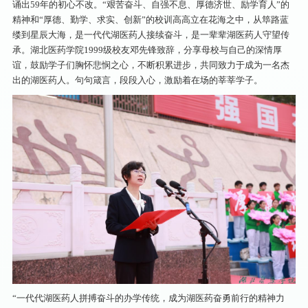
诵出59年的初心不改。“艰苦奋斗、自强不息、厚德济世、励学育人”的
精神和“厚德、勤学、求实、创新”的校训高高立在花海之中，从筚路蓝
缕到星辰大海，是一代代湖医药人接续奋斗，是一辈辈湖医药人守望传
承。湖北医药学院1999级校友邓先锋致辞，分享母校与自己的深情厚
谊，鼓励学子们胸怀悲悯之心，不断积累进步，共同致力于成为一名杰
出的湖医药人。句句箴言，段段入心，激励着在场的莘莘学子。
“一代代湖医药人拼搏奋斗的办学传统，成为湖医药奋勇前行的精神力