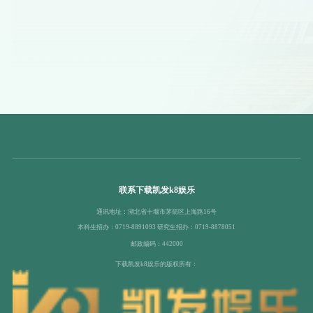
联系下载凯发k8娱乐
通讯地址：湖北省十堰市茅箭区上海路16号
本科生招办：0719-8891093 研究生招办：0719-8878051
邮政编码：442000
下载凯发k8娱乐的版权所有：