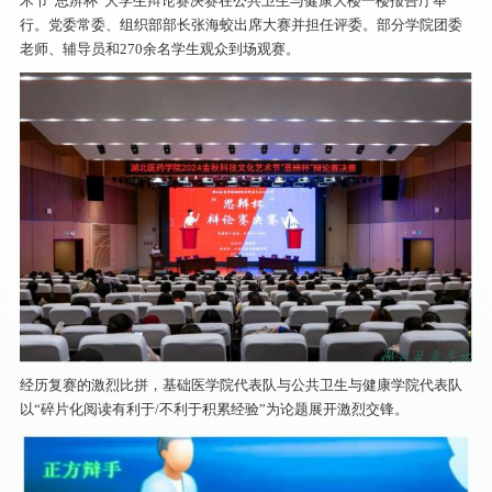
术节“思辨杯”大学生辩论赛决赛在公共卫生与健康大楼一楼报告厅举
行。党委常委、组织部部长张海蛟出席大赛并担任评委。部分学院团委
老师、辅导员和270余名学生观众到场观赛。
经历复赛的激烈比拼，基础医学院代表队与公共卫生与健康学院代表队
以“碎片化阅读有利于/不利于积累经验”为论题展开激烈交锋。