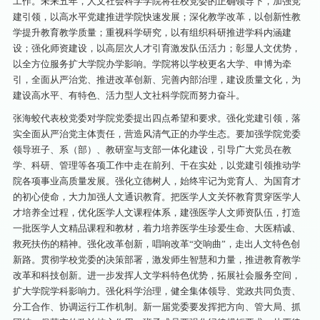
工作。未来五年，人文社会科学学院将在校党委的正确领导下，加强党
建引领，以高水平党建推进学院快速发展；深化教学改革，以创新性教
学提升教育教学质量；重视科学研究，以有组织科研推进学科内涵建
设；强化师资建设，以高层次人才引育激发队伍活力；彰显人文优势，
以全方位服务扩大学院办学影响。学院将以学校更名大学、申博为牵
引，全面从严治党、推进改革创新、完善内部治理，建设质量文化，为
建设高水平、有特色、活力型人文社科学院而努力奋斗。
张海蛟代表校党委对学院党委提出四点希望和要求。强化党建引领，落
实全面从严治党主体责任，营造风清气正的办学生态。要加强学院党委
领导班子、系（部）、教研室与支部一体化建设，引导广大党员在教
学、科研、管理等各项工作中走在前列、干在实处，以党建引领推动学
院各项事业高质量发展。强化立德树人，始终牢记为党育人、为国育才
的初心使命，大力加强人文通识教育。把医学人文关怀教育贯穿医学人
才培养全过程，优化医学人文课程体系，建强医学人文师资队伍，打造
一批医学人文精品课程和教材，着力培养医学生珍爱生命、大医精诚、
救死扶伤的精神。强化改革创新，唱响改革“交响曲”，走出人文特色创
新路。贯彻学校党委的决策部署，激发师生智慧和力量，推进教育教学
改革和科技创新。进一步发挥人文学科特色优势，拓展社会服务空间，
扩大学院学科影响力。强化科学治理，健全集体领导、党政共同负责、
分工合作、协调运行工作机制。新一届党委要发挥把方向、管大局、抓