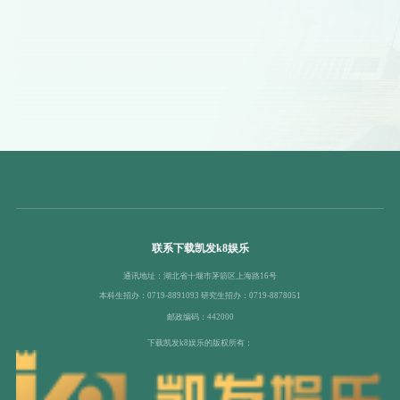
联系下载凯发k8娱乐
通讯地址：湖北省十堰市茅箭区上海路16号
本科生招办：0719-8891093 研究生招办：0719-8878051
邮政编码：442000
下载凯发k8娱乐的版权所有：