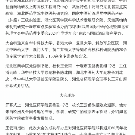
学会和湖北医药学院主办，湖北省药理学会中药药理专业委员会、中药
创新药物研发上海高校工程研究中心、武当特色中药研究湖北省重点实
验室、湖北医药学院生物医药研究院、国家中医药管理局中医药科研
（肿瘤）三级实验室、湖北医药学院科学技术发展研究院、天然药物纳
米制剂研究十堰市重点实验室承办的“第四届武当国际中药论坛暨湖北省
药理学会中药药理专委会2024年学术年会”在武当国际酒店顺利举办。
大会特邀来自华中科技大学、香港大学、复旦大学、解放军总医院、湖
北中医药大学、澳门大学、荷兰莱顿大学等知名高校和科研院所的20余
位专家学者作大会报告，150余名专家参加会议。
湖北医药学院党委副书记、校长王云甫，十堰市卫健委党组书记、主任
潘云峰，华中科技大学原副校长陈建国，湖北中医药大学副校长刘建
忠，华中科技大学基础医学院副院长，湖北省药理学会理事长王芳出席
开幕式并讲话。
大会现场
开幕式上，湖北医药学院党委副书记、校长王云甫教授致欢迎辞。他对
来自欧洲及全国各地的专家、学者、研究生的莅临表示欢迎，介绍湖北
医药学院教育事业发展情况。
王云甫指出，此次大会的成功举办是对湖北医药学院即将迎来60周年校
庆的献礼，为重要的“学术校庆”活动之一，会议进一步扩大了湖北医药