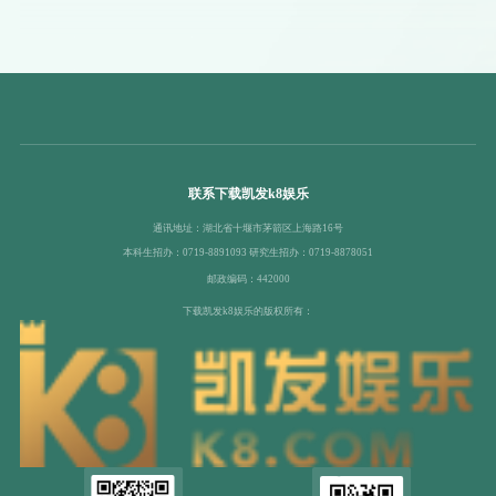
联系下载凯发k8娱乐
通讯地址：湖北省十堰市茅箭区上海路16号
本科生招办：0719-8891093 研究生招办：0719-8878051
邮政编码：442000
下载凯发k8娱乐的版权所有：