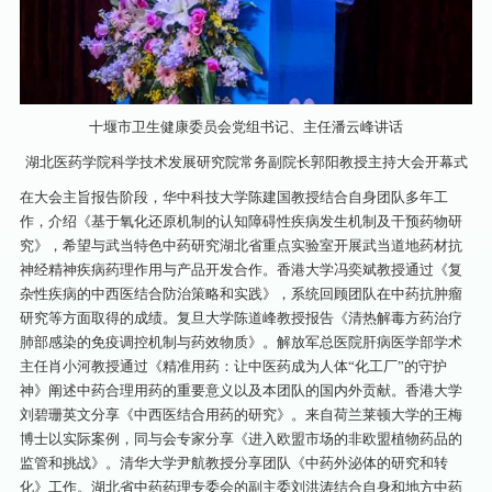
十堰市卫生健康委员会党组书记、主任潘云峰讲话
湖北医药学院科学技术发展研究院常务副院长郭阳教授主持大会开幕式
在大会主旨报告阶段，华中科技大学陈建国教授结合自身团队多年工
作，介绍《基于氧化还原机制的认知障碍性疾病发生机制及干预药物研
究》，希望与武当特色中药研究湖北省重点实验室开展武当道地药材抗
神经精神疾病药理作用与产品开发合作。香港大学冯奕斌教授通过《复
杂性疾病的中西医结合防治策略和实践》，系统回顾团队在中药抗肿瘤
研究等方面取得的成绩。复旦大学陈道峰教授报告《清热解毒方药治疗
肺部感染的免疫调控机制与药效物质》。解放军总医院肝病医学部学术
主任肖小河教授通过《精准用药：让中医药成为人体“化工厂”的守护
神》阐述中药合理用药的重要意义以及本团队的国内外贡献。香港大学
刘碧珊英文分享《中西医结合用药的研究》。来自荷兰莱顿大学的王梅
博士以实际案例，同与会专家分享《进入欧盟市场的非欧盟植物药品的
监管和挑战》。清华大学尹航教授分享团队《中药外泌体的研究和转
化》工作。湖北省中药药理专委会的副主委刘洪涛结合自身和地方中药