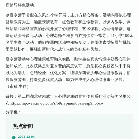
康辅导特色活动。
该夏令营于暑假在东风21小学开展，主办方精心筹备，活动内容以心理
健康教育为主，涵盖亲情教育、红色教育和生命教育。以课内教学、课
外活动和网络宣教的形式开展了心理课程、艺术课程、心理情景剧、趣
味运动会等多元活动，心理老师全程参与并提供专业指导。21小学100余
名学生参与活动，他们在课内活动中积极互动，在团体素质拓展与挑战
里团结协作，展现出新时代未成年人的良好精神风貌。
夏令营活动将心理健康教育融入实践，助学生在真实情境中获得心理体
验和成长。此次获奖是对夏令营的高度认可，愈见初心实践团队未来将
以此为动力，总结经验，优化方案，继续深耕青少年心理健康教育，拓
展服务范围，打造更多优质活动，助力未成年人心理健康事业发展。
（审稿 牛佳）
链接：第二届湖北省未成年人心理健康教育宣传月系列活动获奖名单公
布https://mp.weixin.qq.com/s/b9iiypmun0ozweap9ho5cw
分享至：
热点新闻
2025-12-04