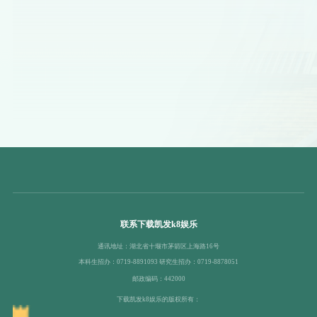
联系下载凯发k8娱乐
通讯地址：湖北省十堰市茅箭区上海路16号
本科生招办：0719-8891093 研究生招办：0719-8878051
邮政编码：442000
下载凯发k8娱乐的版权所有：