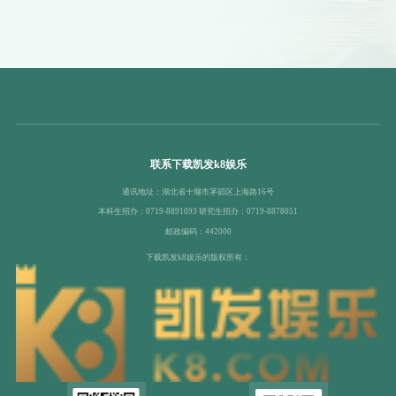
联系下载凯发k8娱乐
通讯地址：湖北省十堰市茅箭区上海路16号
本科生招办：0719-8891093 研究生招办：0719-8878051
邮政编码：442000
下载凯发k8娱乐的版权所有：