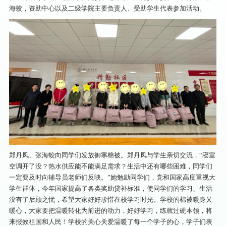
海蛟，资助中心以及二级学院主要负责人、受助学生代表参加活动。
郑丹凤、张海蛟向同学们发放御寒棉被。郑丹凤与学生亲切交流，“寝室
空调开了没？热水供应能不能满足需求？生活中还有哪些困难，同学们
一定要及时向辅导员老师们反映。”她勉励同学们，党和国家高度重视大
学生群体，今年国家提高了各类奖助贷补标准，使同学们的学习、生活
没有了后顾之忧，希望大家好好珍惜在校学习时光。学校的棉被暖身又
暖心，大家要把温暖转化为前进的动力，好好学习，练就过硬本领，将
来报效祖国和人民！学校的关心关爱温暖了每一个学子的心，学子们表