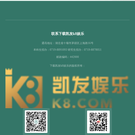
联系下载凯发k8娱乐
通讯地址：湖北省十堰市茅箭区上海路16号
本科生招办：0719-8891093 研究生招办：0719-8878051
邮政编码：442000
下载凯发k8娱乐的版权所有：