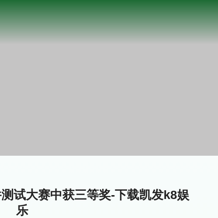
测试大赛中获三等奖-下载凯发k8娱
乐