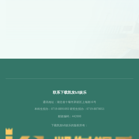
联系下载凯发k8娱乐
通讯地址：湖北省十堰市茅箭区上海路16号
本科生招办：0719-8891093 研究生招办：0719-8878051
邮政编码：442000
下载凯发k8娱乐的版权所有：