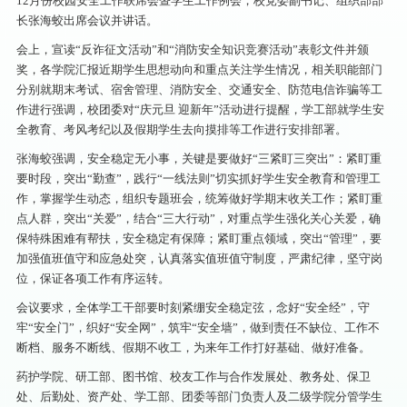
12月份校园安全工作联席会暨学生工作例会，校党委副书记、组织部部
长张海蛟出席会议并讲话。
会上，宣读“反诈征文活动”和“消防安全知识竞赛活动”表彰文件并颁
奖，各学院汇报近期学生思想动向和重点关注学生情况，相关职能部门
分别就期末考试、宿舍管理、消防安全、交通安全、防范电信诈骗等工
作进行强调，校团委对“庆元旦 迎新年”活动进行提醒，学工部就学生安
全教育、考风考纪以及假期学生去向摸排等工作进行安排部署。
张海蛟强调，安全稳定无小事，关键是要做好“三紧盯三突出”：紧盯重
要时段，突出“勤查”，践行“一线法则”切实抓好学生安全教育和管理工
作，掌握学生动态，组织专题班会，统筹做好学期末收关工作；紧盯重
点人群，突出“关爱”，结合“三大行动”，对重点学生强化关心关爱，确
保特殊困难有帮扶，安全稳定有保障；紧盯重点领域，突出“管理”，要
加强值班值守和应急处突，认真落实值班值守制度，严肃纪律，坚守岗
位，保证各项工作有序运转。
会议要求，全体学工干部要时刻紧绷安全稳定弦，念好“安全经”，守
牢“安全门”，织好“安全网”，筑牢“安全墙”，做到责任不缺位、工作不
断档、服务不断线、假期不收工，为来年工作打好基础、做好准备。
药护学院、研工部、图书馆、校友工作与合作发展处、教务处、保卫
处、后勤处、资产处、学工部、团委等部门负责人及二级学院分管学生