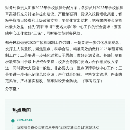
财务处负责人汇报2025年学校预算分配方案，各委员对2025年学校预算
草案进行充分讨论并提出建议。严世荣强调，要深入挖掘增收渠道，积
极争取项目经费和上级政策支持；要优化支出结构，把有限的资金发挥
出最大效益，优先保障“申博”“更名大学”等中心工作的资金需求；要围
绕中心工作做好“三保”，同时要防范财务风险。
郑丹凤就做好2025年预算编制工作强调：一是要进一步强化系统观念，
发挥主人翁意识，聚焦重点，科学合理、精准高效的做好2025年预算编
制工作；二是要进一步强化过紧日子思想，做好开源节流。各部门要积
极凝练项目争取上级资金支持，校友会等部门要通力合作拓展收入渠
道，同时要大力压缩一般性、非必要支出，重点保障学校中心工作；三
是要进一步强化纪律风险意识，严守财经纪律、严格支出管理、严密防
范风险、严格落实整改，筑牢财经安全防线。（审稿 程荣）
分享至：
热点新闻
2025-12-04
我校联合市公安交管局举办“全国交通安全日”主题活动