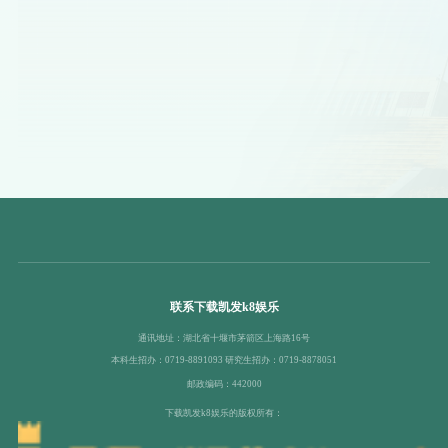
联系下载凯发k8娱乐
通讯地址：湖北省十堰市茅箭区上海路16号
本科生招办：0719-8891093 研究生招办：0719-8878051
邮政编码：442000
下载凯发k8娱乐的版权所有：