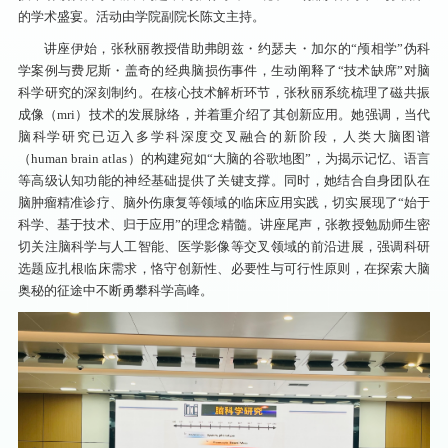
的学术盛宴。活动由学院副院长陈文主持。
讲座伊始，张秋丽教授借助弗朗兹・约瑟夫・加尔的“颅相学”伪科
学案例与费尼斯・盖奇的经典脑损伤事件，生动阐释了“技术缺席”对脑
科学研究的深刻制约。在核心技术解析环节，
张秋丽
系统梳理了磁共振
成像（mri）技术的发展脉络，并着重介绍了其创新应用。她强调，当代
脑科学研究已迈入多学科深度交叉融合的新阶段，人类大脑图谱
（human brain atlas）的构建宛如“大脑的谷歌地图”，为揭示记忆、语言
等高级认知功能的神经基础提供了关键支撑。同时，她结合自身团队在
脑肿瘤精准诊疗、脑外伤康复等领域的临床应用实践，切实展现了“始于
科学、基于技术、归于应用”的理念精髓。讲座尾声，张教授勉励师生密
切关注脑科学与人工智能、医学影像等交叉领域的前沿进展，强调科研
选题应扎根临床需求，恪守创新性、必要性与可行性原则，在探索大脑
奥秘的征途中不断勇攀科学高峰。