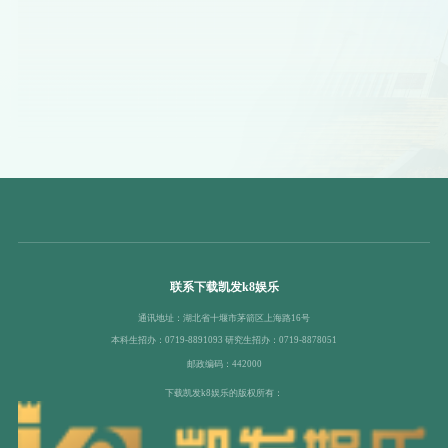
联系下载凯发k8娱乐
通讯地址：湖北省十堰市茅箭区上海路16号
本科生招办：0719-8891093 研究生招办：0719-8878051
邮政编码：442000
下载凯发k8娱乐的版权所有：