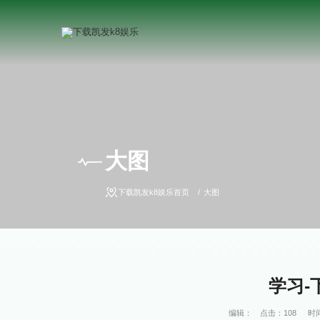
大图
下载凯发k8娱乐首页
大图
学习-
编辑：
点击：
108
时间