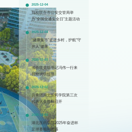
2025-12-04
我校联合市公安交管局举
办“全国交通安全日”主题活动
2025-12-04
“健康集市”走进乡村，护航“守
井人”健康
2025-12-03
省侨联党组书记冯伟一行来
我校调研指导
2025-12-02
共青团湖北医药学院第三次
代表大会胜利召开
2025-12-02
湖北医药学院2025年奋进杯
足球赛顺利闭幕