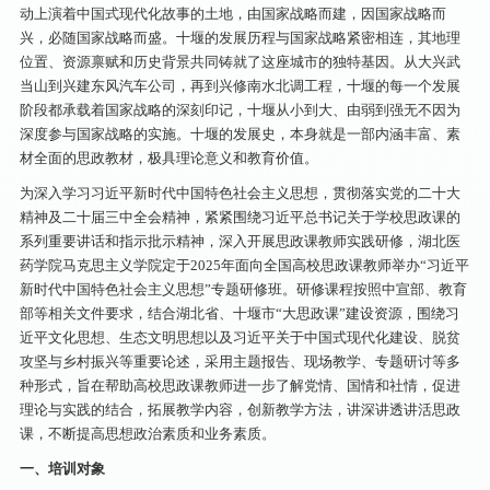
动上演着中国式现代化故事的土地，由国家战略而建，因国家战略而
兴，必随国家战略而盛。十堰的发展历程与国家战略紧密相连，其地理
位置、资源禀赋和历史背景共同铸就了这座城市的独特基因。从大兴武
当山到兴建东风汽车公司，再到兴修南水北调工程，十堰的每一个发展
阶段都承载着国家战略的深刻印记，十堰从小到大、由弱到强无不因为
深度参与国家战略的实施。十堰的发展史，本身就是一部内涵丰富、素
材全面的思政教材，极具理论意义和教育价值。
为深入学习习近平新时代中国特色社会主义思想，贯彻落实党的二十大
精神及二十届三中全会精神，紧紧围绕习近平总书记关于学校思政课的
系列重要讲话和指示批示精神，深入开展思政课教师实践研修，湖北医
药学院马克思主义学院定于2025年面向全国高校思政课教师举办“习近平
新时代中国特色社会主义思想”专题研修班。研修课程按照中宣部、教育
部等相关文件要求，结合湖北省、十堰市“大思政课”建设资源，围绕习
近平文化思想、生态文明思想以及习近平关于中国式现代化建设、脱贫
攻坚与乡村振兴等重要论述，采用主题报告、现场教学、专题研讨等多
种形式，旨在帮助高校思政课教师进一步了解党情、国情和社情，促进
理论与实践的结合，拓展教学内容，创新教学方法，讲深讲透讲活思政
课，不断提高思想政治素质和业务素质。
一、培训对象