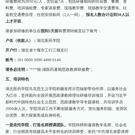
研修费用为3850元/人，含往返7天，包括研修期间的住宿费、餐费、资
料费、培训场租费、专家讲座费、现场教学费、现场教学交通费等。往
返程交通费自理，住宿安排标间（2人一间）。
报名人数合计达到30人以
上才开班
。
请参加研修的单位在
报到3天前
将费用转账至以下账号：
户名（收款人）：
湖北医药学院
开户行：
湖北省十堰市工行三堰支行
账号：
181 0000 3090 4490 0146
请务必注明：
“***校-湖医药暑期思政教师研修费”。
五、培训特色
湖北医药学院马克思主义学院积极发挥示范辐射带动作用，以服务社会
为己任，坚持面向全国开展思政课教师理论研修培训项目，开设习近平
新时代中国特色社会主义思想、思政课教学等专题课程，共培训学员
2000余人次。学院培训工作不断创新服务方式、突出服务职能、发挥区
位优势，努力探索形成自身特色。
一是依托学院，打造名师授课团队。
学院特聘和邀请教学名师、社会名
家、行业精英等组建高水平多样化的培训师资，依托“中共湖北省委讲师