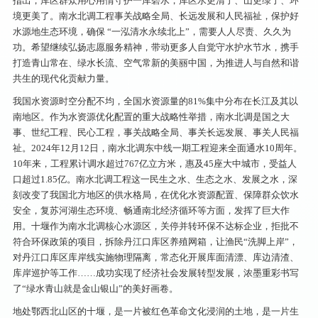
指出，库区群众用心用情守护一库碧水，库区水更清了、山更绿了、环
境更美了。南水北调工程事关战略全局、长远发展和人民福祉，保护好
水源地生态环境，确保 “一泓清水永续北上”，需要人人尽责、久久为
功。希望继续弘扬志愿服务精神，带动更多人自觉守水护水节水，携手
打造青山常在、绿水长流、空气常新的美丽中国，为推进人与自然和谐
共生的现代化贡献力量。
我国水资源时空分配不均，全国水资源量的81%集中分布在长江及其以
南地区。作为水资源优化配置的重大战略性举措，南水北调是国之大
事、世纪工程、民心工程，事关战略全局、事关长远发展、事关人民福
祉。2024年12月12日，南水北调东中线一期工程迎来全面通水10周年。
10年来，工程累计调水超过767亿立方米，惠及45座大中城市，受益人
口超过1.85亿。南水北调工程这一民生之水、生态之水、发展之水，深
刻改变了我国北方地区的供水格局，在优化水资源配置、保障群众饮水
安全，复苏河湖生态环境、畅通南北经济循环等方面，发挥了巨大作
用。十堰作为南水北调核心水源区，关停并转环保不达标企业，拒批不
符合环保政策的项目，拆除丹江口库区养殖网箱，让渔民“洗脚上岸”，
对丹江口库区库岸线实施物理隔离，常态化开展库面清漂、库边清渣、
库岸巡护等工作……成功实现了经济社会发展转型发展，浓墨重彩书写
了“绿水青山就是金山银山”的美好画卷。
地处鄂西北山区的十堰，是一片被红色革命文化浸润的土地，是一片生