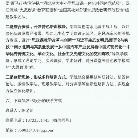
团‘百马行动’宣讲队”“湖北省大中小学思政课一体化共同体示范校”、汉
江流域“大思政课”教育联盟和“全国高校对分课堂思政教研示范基地”组
建教学团队。
二是整合资源，开发特色培训模块。
学院深挖南水北调中线工程、汉江
绿色低碳发展经济带、鄂西北生态文明建设示范区、东风汽车公司等地
方资源，设计
“思政课教学改革与创新”“
习近平生态文明思想理论与实
践”“南水北调与高质量发展”“从中国汽车产业发展看中国式现代化”“中
华优秀传统文化、革命文化、社会主义先进文化的交相辉映
”
等教学模
块，形成了理论学习、实践体验、学术研讨、对分课堂等特色教学模式
的“大思政课”程。
三是创新思路，形成多样培训方式。
学院综合采用结构研讨法、情景体
验法、激情教学法、现场教学法、对分课堂等创新性培训方法，实现全
方位立体化培训。
六、下载凯发k8娱乐的联系方式
联系人：陈老师
联系电话：13733551441（微信同号）
邮箱：
350033407@qq.com