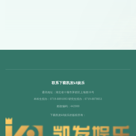
联系下载凯发k8娱乐
通讯地址：湖北省十堰市茅箭区上海路16号
本科生招办：0719-8891093 研究生招办：0719-8878051
邮政编码：442000
下载凯发k8娱乐的版权所有：