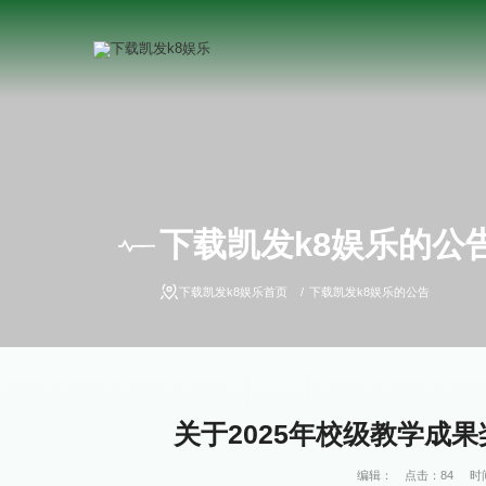
下载凯发k8娱乐的公
下载凯发k8娱乐首页
下载凯发k8娱乐的公告
关于2025年校级教学成
编辑：
点击：
84
时间