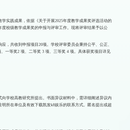
学实践成果，依据《关于开展2025年度教学成果奖评选活动的
年度校级教学成果奖的申报与评审工作。现将评审结果予以公
响应，共收到申报项目20项。学校评审委员会秉持公平、公正、
一等奖2 项、二等奖 3 项、三等奖 4 项。具体获奖项目详见
式向学校高教研究所提出。书面异议材料中，需详细阐述异议内
注明所在单位及有效下载凯发k8娱乐的联系方式。匿名提出或超