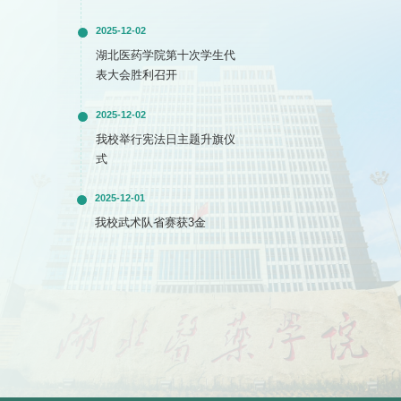
2025-12-02
湖北医药学院第十次学生代
表大会胜利召开
2025-12-02
我校举行宪法日主题升旗仪
式
2025-12-01
我校武术队省赛获3金