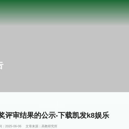
告
果奖评审结果的公示-下载凯发k8娱乐
：2025-06-06
文章来源：高教研究所