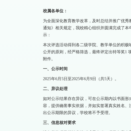
校属各单位：
为全面深化教育教学改革，及时总结并推广优秀教
通知》相关规定，我校精心组织并圆满完成了本
示：
本次评选活动得到各二级学院、教学单位的积极
公开的原则，经严格筛选，最终评定出特等奖1 项、
附件。
一、公示时间
2025年6月5日至2025年6月9日（共5天）。
二、异议处理
如对公示结果存在异议，可在公示期内以书面形
容，提供确凿事实依据，并如实签署真实姓名、
出公示期限的异议，学校将不予受理。
三、信息核对要求