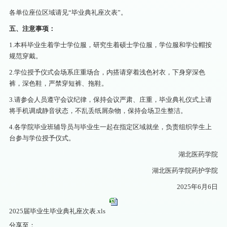
各单位座位区域请见“毕业典礼座次表”。
五、注意事项：
1.本科毕业生着学士学位服，研究生着硕士学位服，学位服和学位帽按
规范穿戴。
2.学位授予仪式会场系庄重场合，内搭请穿着浅色衬衣，下身穿深色
裤，深色鞋，严禁穿短裤、拖鞋。
3.请参会人员遵守会议纪律，保持会议严肃、庄重，毕业典礼仪式上请
将手机调成静音状态，不乱丢纸屑杂物，保持会场卫生整洁。
4.各学院毕业班辅导员与毕业生一起在指定区域就坐，负责组织学生上
台参与学位授予仪式。
湖北医药学院
湖北医药学院药护学院
2025年6月6日
2025届毕业生毕业典礼座次表.xls
分享至：