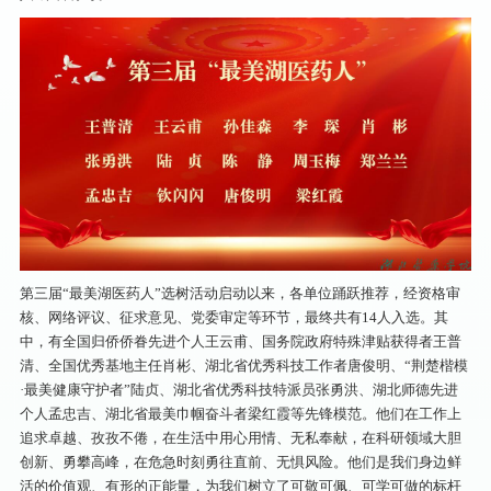
第三届“最美湖医药人”选树活动启动以来，各单位踊跃推荐，经资格审
核、网络评议、征求意见、党委审定等环节，最终共有14人入选。其
中，有全国归侨侨眷先进个人王云甫、国务院政府特殊津贴获得者王普
清、全国优秀基地主任肖彬、湖北省优秀科技工作者唐俊明、“荆楚楷模
·最美健康守护者”陆贞、湖北省优秀科技特派员张勇洪、湖北师德先进
个人孟忠吉、湖北省最美巾帼奋斗者梁红霞等先锋模范。他们在工作上
追求卓越、孜孜不倦，在生活中用心用情、无私奉献，在科研领域大胆
创新、勇攀高峰，在危急时刻勇往直前、无惧风险。他们是我们身边鲜
活的价值观、有形的正能量，为我们树立了可敬可佩、可学可做的标杆