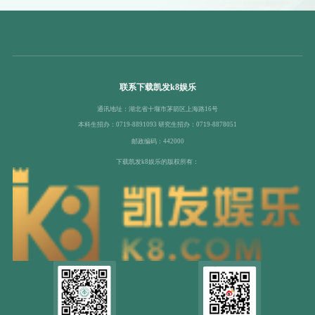
联系下载凯发k8娱乐
通讯地址：湖北省十堰市茅箭区上海路16号
本科生招办：0719-8891093 研究生招办：0719-8878051
邮政编码：442000
下载凯发k8娱乐的版权所有：