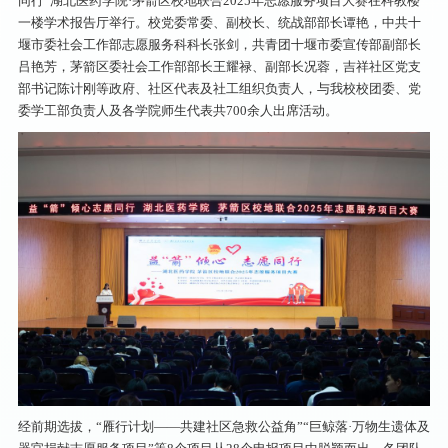
同行”湖北医药学院·茅箭区校地联合2025年志愿服务项目大赛在科教楼
一楼学术报告厅举行。校党委常委、副校长、统战部部长谭艳，中共十
堰市委社会工作部志愿服务科科长张剑，共青团十堰市委宣传部副部长
吕艳芳，茅箭区委社会工作部部长王耀禄、副部长况蓉，吉祥社区党支
部书记陈计刚等政府、社区代表及社工组织负责人，与我校校团委、党
委学工部负责人及各学院师生代表共700余人出席活动。
经前期选拔，“雁行计划——共建社区急救公益角”“巨鲸落·万物生遗体及