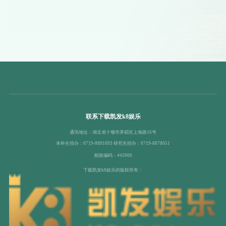
联系下载凯发k8娱乐
通讯地址：湖北省十堰市茅箭区上海路16号
本科生招办：0719-8891093 研究生招办：0719-8878051
邮政编码：442000
下载凯发k8娱乐的版权所有：