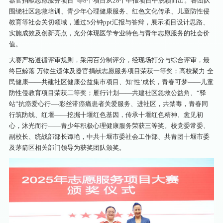
器官捐献志愿服务项目”等8个项目从28个申报项目中脱颖而出。各团队
围绕社区急救培训、青少年心理健康服务、红色文化传承、儿童防性侵
教育等社会关切领域，通过5分钟ppt汇报与答辩，展示项目设计思路、
实施成效及创新亮点，充分体现医学专业特色与青年志愿服务的社会价
值。
大赛严格遵循评审规则，采用百分制评分，经现场打分与综合评审，最
终巨鲸落·万物生遗体及器官捐献志愿服务项目荣获一等奖；高校聚力·全
民健康——共建社区健康公益集市项目、知‘性’成长，青春可梦——儿童
防性侵教育项目荣获二等奖；雁行计划——共建社区急救公益角、“驿
站”抗癌爱心行—-彩丝带癌痛患者关爱服务、进社区，共禁毒，青春同
行筑防线、红堰——挖掘十堰红色基因，传承十堰红色精神、愈见初
心，沐光而行——青少年积极心理健康服务荣获三等奖。校党委常委、
副校长、统战部部长谭艳，中共十堰市委社会工作部、共青团十堰市委
及茅箭区相关部门领导为获奖团队颁奖。