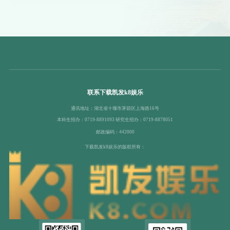
联系下载凯发k8娱乐
通讯地址：湖北省十堰市茅箭区上海路16号
本科生招办：0719-8891093 研究生招办：0719-8878051
邮政编码：442000
下载凯发k8娱乐的版权所有：