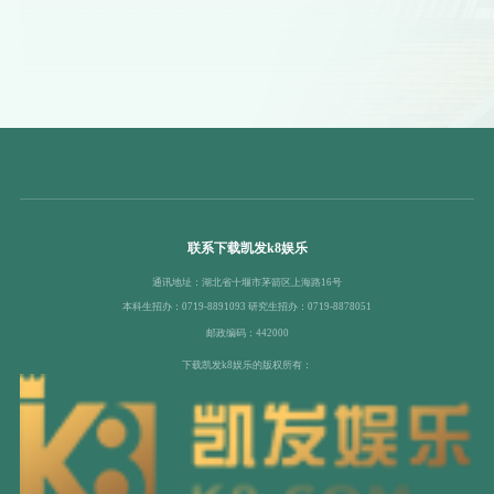
联系下载凯发k8娱乐
通讯地址：湖北省十堰市茅箭区上海路16号
本科生招办：0719-8891093 研究生招办：0719-8878051
邮政编码：442000
下载凯发k8娱乐的版权所有：