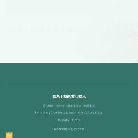
联系下载凯发k8娱乐
通讯地址：湖北省十堰市茅箭区上海路16号
本科生招办：0719-8891093 研究生招办：0719-8878051
邮政编码：442000
下载凯发k8娱乐的版权所有：