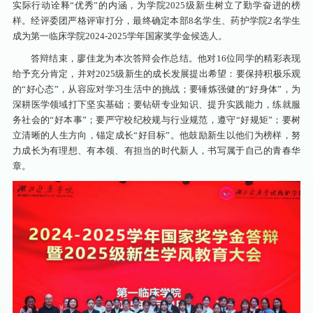
实际行动诠释“优秀”的内涵，为学院2025级新生树立了勤学奋进的榜
样。经评委团严格评审打分，最终确定本部8名学生、药护学院2名学生
成为第一临床学院2024-2025学年国家奖学金候选人。
答辩结束，廖佳龙为本次答辩会作总结。他对16位同学的精彩表现
给予充分肯定，并对2025级新生的成长发展提出希望：要保持积极乐观
的“好心态”，从容应对学习生活中的挑战；要锤炼强健的“好身体”，为
深耕医学领域打下坚实基础；要钻研专业知识、提升实践能力，练就服
务社会的“好本事”；要严守校纪校规与行业规范，遵守“好规矩”；要树
立清晰的人生方向，锚定成长“好目标”。他鼓励新生以他们为榜样，努
力成长为有理想、有本领、有担当的时代新人，书写属于自己的青春华
章。