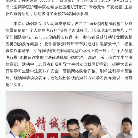
范意识，持续营造“人人识诈、校园反诈”的良好氛围，2025年9月21日，
湖北医药学院护理学院在精诚社区组织开展了“青春无诈 平安校园”主题
反诈宣传活动，活动吸引了全校784名同学参与。
本次活动创新采用互动游戏形式，设置了“pick你的想法转盘”“反诈
情景猜猜猜”“个人信息飞行棋”等多个趣味环节。活动现场气氛热烈，同
学们踊跃参与。在“pick你的想法转盘”中，参与者通过转动转盘回答相
应类别的反诈问题；“反诈情景猜猜猜”环节则通过抽取情景卡片，模拟
真实诈骗场景，引导同学们识别诈骗类型并做出正确应对；而“个人信息
飞行棋”则将反诈案例与法律法规知识相结合，寓教于乐，增强学生的法
律意识。
活动中，志愿者积极引导学生树立自我保护意识，提醒大家在
日常学习生活中注意账户安全，警惕网络购物诈骗、刷单返利等常见骗
局。现场同学纷纷表示，通过轻松愉快的游戏方式学习反诈知识，既有
趣又实用。