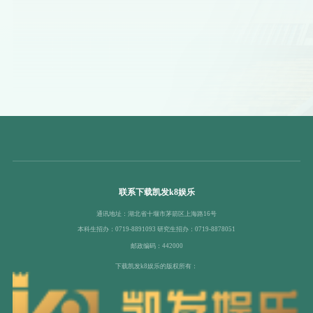
联系下载凯发k8娱乐
通讯地址：湖北省十堰市茅箭区上海路16号
本科生招办：0719-8891093 研究生招办：0719-8878051
邮政编码：442000
下载凯发k8娱乐的版权所有：