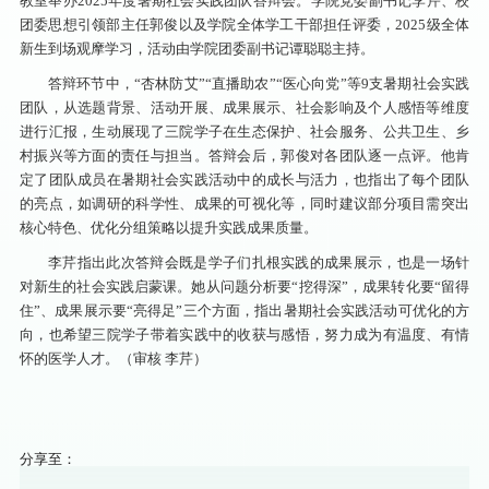
教室举办2025年度暑期社会实践团队答辩会。学院党委副书记李芹、校
团委思想引领部主任郭俊以及学院全体学工干部担任评委，2025级全体
新生到场观摩学习，活动由学院团委副书记谭聪聪主持。
答辩环节中，“杏林防艾”“直播助农”“医心向党”等9支暑期社会实践
团队，从选题背景、活动开展、成果展示、社会影响及个人感悟等维度
进行汇报，生动展现了三院学子在生态保护、社会服务、公共卫生、乡
村振兴等方面的责任与担当。答辩会后，郭俊对各团队逐一点评。他肯
定了团队成员在暑期社会实践活动中的成长与活力，也指出了每个团队
的亮点，如调研的科学性、成果的可视化等，同时建议部分项目需突出
核心特色、优化分组策略以提升实践成果质量。
李芹指出此次答辩会既是学子们扎根实践的成果展示，也是一场针
对新生的社会实践启蒙课。她从问题分析要“挖得深”，成果转化要“留得
住”、成果展示要“亮得足”三个方面，指出暑期社会实践活动可优化的方
向，也希望三院学子带着实践中的收获与感悟，努力成为有温度、有情
怀的医学人才。（审核 李芹）
分享至：