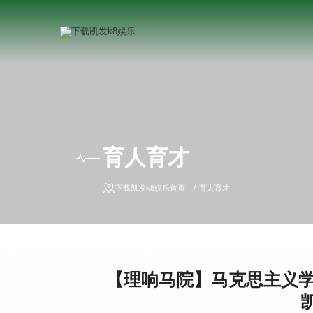
育人育才
下载凯发k8娱乐首页
育人育才
【理响马院】马克思主义学