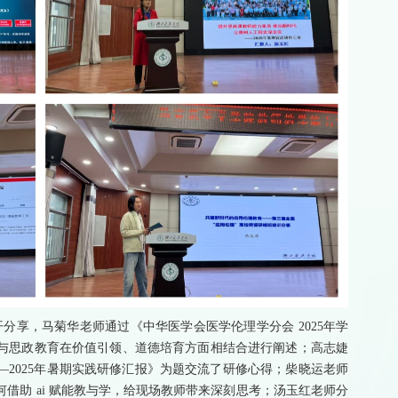
分享，马菊华老师通过《中华医学会医学伦理学分会 2025年学
与思政教育在价值引领、道德培育方面相结合进行阐述；高志婕
2025年暑期实践研修汇报》为题交流了研修心得；柴晓运老师
借助 ai 赋能教与学，给现场教师带来深刻思考；汤玉红老师分