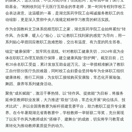
的娘家人，这次住院，不仅为我办理了住院慰问，还帮我申请了医疗互
助基金。”刚刚收到近千元医疗互助金的李老师，第一时间专程到学校工
会表达谢意。这温暖的一幕，是湖北医药学院工会竭诚服务教职工的生
动缩影，更是深入贯彻中央八项规定精神学习教育的鲜活实践。
作为全国教科文卫体系统模范职工之家，湖北医药学院工会始终紧扣“转
作风、办实事、暖人心”核心，以“让教职工找到家的感觉”为导向，用一
系列贴心举措回应教职工急难愁盼，交出有温度、有力度的民生答卷。
锚定“健康保障”，筑牢民生底线。针对教职工健康关切，2024年底为全
体在职职工办理互助医疗保障，建立健康风险“防护网”。截至目前，已
有20余名职工受益，累计发放互助金超万元。这一举措精准解决了教职
工自付部分医疗负担难题，同时校工会妇委会坚持每年为全体职工组织
健康体检、推行工间操，为女职工接续购买安康险，常态化开展瑜伽、
舞蹈、康养等系列健身活动。
聚焦“成长赋能”，激活干事热情。以“转作风、提效能”为目标，将服务
延伸至教师职业发展，大力推进“双创”活动，常态化开展“岗位练兵、技
术比武”，并以全国青教赛为标杆搭建竞赛平台，助力教职工提升专业素
养。在今年暑期湖北省青教赛中，学校教师一举斩获二等奖，充分展现
了以实干作风为教师成长“搭梯子、建舞台”的成效，切实将学习教育成
果转化为推动教师素质提升的动力。