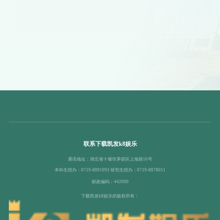
联系下载凯发k8娱乐
通讯地址：湖北省十堰市茅箭区上海路16号
本科生招办：0719-8891093 研究生招办：0719-8878051
邮政编码：442000
下载凯发k8娱乐的版权所有：