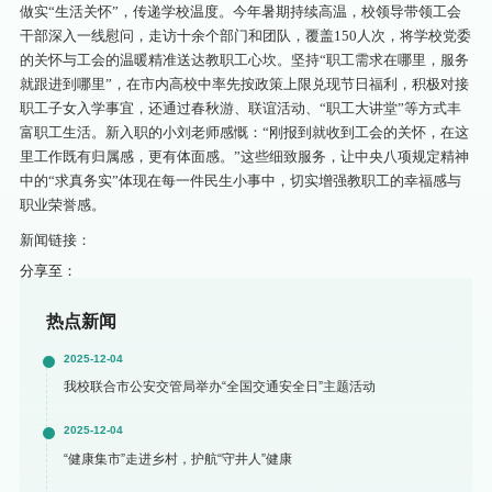
做实“生活关怀”，传递学校温度。今年暑期持续高温，校领导带领工会
干部深入一线慰问，走访十余个部门和团队，覆盖150人次，将学校党委
的关怀与工会的温暖精准送达教职工心坎。坚持“职工需求在哪里，服务
就跟进到哪里”，在市内高校中率先按政策上限兑现节日福利，积极对接
职工子女入学事宜，还通过春秋游、联谊活动、“职工大讲堂”等方式丰
富职工生活。新入职的小刘老师感慨：“刚报到就收到工会的关怀，在这
里工作既有归属感，更有体面感。”这些细致服务，让中央八项规定精神
中的“求真务实”体现在每一件民生小事中，切实增强教职工的幸福感与
职业荣誉感。
新闻链接：
分享至：
热点新闻
2025-12-04
我校联合市公安交管局举办“全国交通安全日”主题活动
2025-12-04
“健康集市”走进乡村，护航“守井人”健康