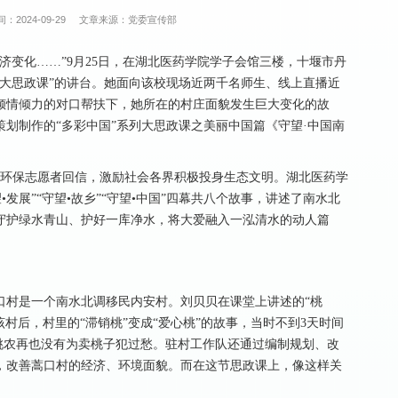
：2024-09-29
文章来源：党委宣传部
济变化……”9月25日，在湖北医药学院学子会馆三楼，十堰市丹
大思政课”的讲台。她面向该校现场近两千名师生、线上直播近
倾情倾力的对口帮扶下，她所在的村庄面貌发生巨大变化的故
划制作的“多彩中国”系列大思政课之美丽中国篇《守望·中国南
的环保志愿者回信，激励社会各界积极投身生态文明。湖北医药学
•发展”“守望•故乡”“守望•中国”四幕共八个故事，讲述了南水北
民守护绿水青山、护好一库净水，将大爱融入一泓清水的动人篇
口村是一个南水北调移民内安村。刘贝贝在课堂上讲述的“桃
该村后，村里的“滞销桃”变成“爱心桃”的故事，当时不到3天时间
村的桃农再也没有为卖桃子犯过愁。驻村工作队还通过编制规划、改
，改善蒿口村的经济、环境面貌。而在这节思政课上，像这样关