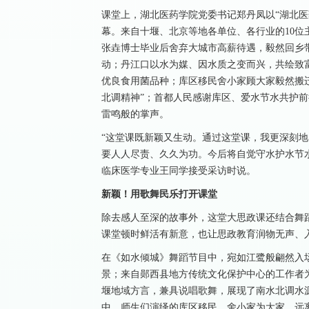
课堂上，湖北医药学院党委书记郑丹凤以“湖北医
幕。来自十堰、北京等地各单位、各行业的10
张垚博士毕业后舍弃大城市高薪待遇，毅然回乡
动；丹江口以水为媒、因水质之变而兴，共绘致富
优良食用菌品种；库区移民舍小家顾大家毅然搬
北调精神”；首都人民感谢库区、爱水节水共护
雷鸣般的掌声。
“这堂课既新颖又生动。通过这堂课，我更深刻地
要人人尽责、久久为功。今后将自觉守水护水节水
临床医学专业王同学接受采访时说。
新颖！用歌舞民乐打开课堂
除去感人至深的故事外，这堂大思政课还结合舞
课堂顿时鲜活有新意，也让思政教育润物无声、
在《如水倾城》舞蹈节目中，宛如江鹭般翩然入
景；来自郧西县地方传统文化保护中心的工作者
堰地域方言，兼具说唱歌舞，展现了南水北调水
中，师生们演绎的库区移民，舍小家为大家，远