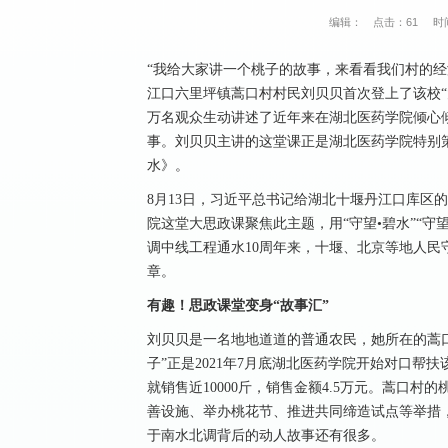
编辑：
点击：
61
时间
“我给大家讲一个桃子的故事，来看看我们村的经
江口六里坪镇蒿口村村民刘贝贝首次登上了该校“
万名观众生动讲述了近年来在湖北医药学院倾心
事。刘贝贝主讲的这堂课正是湖北医药学院特别策
水》。
8月13日，习近平总书记给湖北十堰丹江口库区
院这堂大思政课聚焦此主题，用“守望•碧水”“守望
调中线工程通水10周年来，十堰、北京等地人
章。
有趣！思政课堂变身“故事汇”
刘贝贝是一名地地道道的普通农民，她所在的蒿
子”正是2021年7月底湖北医药学院开始对口帮扶
就销售近10000斤，销售金额4.5万元。蒿口
善设施、举办桃花节、推进共同缔造试点等举措
于南水北调背后的动人故事还有很多。