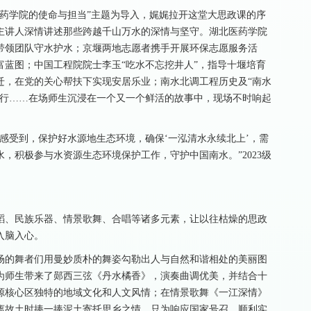
药学院的使命与担当”主题为导入，娓娓拉开这堂大思政课的序
位主讲人深情讲述那些跨越千山万水的深情与坚守。湖北医药学院
带领团队守水护水；京堰两地志愿者携手开展环保志愿服务活
蓝图；中国工程院院士李玉“吃水不忘挖井人”，指导十堰培育
迁，在党的关心帮扶下实现安居乐业；南水北调工程历史及“南水
前行……在场师生沉浸在一个又一个鲜活的故事中，现场不时响起
感受到，保护好水源地生态环境，确保‘一泓清水永续北上’，需
，积极参与水资源生态环境保护工作，守护中国南水。”2023级
蹈、民族乐器、情景歌舞、合唱等诸多元素，让以往枯燥的思政
入脑入心。
场的舞者们用曼妙质朴的舞姿勾勒出人与自然和谐相处的美丽图
为师生带来了郧西三弦《丹水橘香》，演奏曲调优美，并结合十
源核心区独特的地域文化和人文风情；在情景歌舞《一江深情》
离故土时捧一捧泥土寄托思乡之情，只为响应国家号召，顺利实