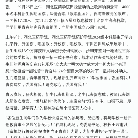
飘扬，胜利歌声多么响亮，歌唱我们亲爱的祖国，从今走向繁荣富
强……”9月26日上午，湖北医药学院田径运动场上歌声响彻云霄，4000
余名本科新生挥动国旗，深情合唱《歌唱祖国》。伴随着嘹亮的歌声，
一面长17.28米、宽11.52米的巨幅五星红旗也被数十名新生高高托举。
同学们用青春的声音告白祖国，向新中国成立75周年献礼。
上午9时，湖北医药学院、湖北医药学院药护学院2024级本科新生开学典
礼举行。升国旗，唱国歌；升校旗，唱校歌。军训团训练成果展示中，
新生组成13个方阵按序入场进行分列式展示，步调齐整划一地通过主席
台前接受检阅。擒敌拳一招一式干净利索，战术动作表演气势磅礴。新
生们的飒爽英姿在典礼现场“立大志”“明大德”“成大才”“担大任”“有理
想”“敢担当”“能吃苦”“肯奋斗”24个醒目大字的映衬下，显得格外动人。
生而逢盛世，青年当有为，现场新生齐声高呼：“学医报国，强国有我！
青春建功，强国有我！请党放心，强国有我！”
青蓝赓续，薪火相传。新生代表郑斯源，老生代表贺志成，教师代表刘
志新依次发言。“燃灯精神”代代传，主席台前“艰苦奋斗、自强不息、厚
德济世、励学育人”的精神刻在每个湖医药人心中。
“各位新生同学们作为学校快速发展的参与者、见证者，将与学校一起开
创教育事业发展的新纪元！”在典礼现场，党委副书记、校长王云甫以
《奋楫笃行将致远 挺膺担当正青春》为题，为新生讲授“开学第一课”。