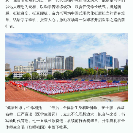
从十堰古老灿烂的历史，到一代代自强不息的湖医药人，他期望同学们
以远大理想为硬核、以勤学苦读练硬功、以责任使命长硬气，挺起胸
膛、挺拔身姿、挺直腰板，奋力书写为中国式现代化挺膺担当的青春篇
章。话语字字珠玑、振奋人心，激励在场每一位即将开启医学之路的前
行者。
“健康所系，性命相托……”最后，全体新生身着医师服、护士服，高举
右拳，庄严宣读《医学生誓词》，立志不忘理想追求，以奋斗之姿，书
写新时代答卷。七十五载长歌奋进，赓续前行再奏华章。开学典礼在全
体师生合唱《歌唱祖国》中落下帷幕。