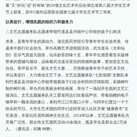
看”又“好玩”还“好有味”的26项文化艺术作品在湖北省第八届大学生艺术
节上获奖，其中2项作品荣获全国第七届大学生艺术节三等奖。
以美促行，增强实践的组织力和服务力
△文艺志愿服务队志愿者带领竹溪县县河镇中心学校的孩子们表演
求美，是青年学生的源动力。湖北医药学院引导青年学生在追求美、传
递美中践行社会担当。举办高雅艺术进校园活动，武当道乐《太和仙
韵》音乐气质超凡脱俗，仙乐妙音韵味十足，青年学生感受着音乐旋律
带来的震撼与感动，品味着武当道乐背后的情感和故事，更加坚定文化
自信。草坪音乐节、新生才艺大赛……尽情释放青年学子的艺术天性，
并以美促行，大力推动文艺下乡。文艺志愿服务队“七彩假期”支教队来
到竹溪县县河镇中心学校带领着孩子们在乡村田间尽情歌唱，采摘树叶
制作树叶画，举办共绘美丽乡村绘画展，举办了一场别开生面的文艺汇
报演出。文艺志愿服务队关工委老同志们吹着葫芦丝、带着捐赠的电子
钢琴和一颗未泯的童心，来到丹江口市蒿口小学，与同学们度过一个个
快乐的节日。大学生艺术团的同学们还经常深入社区开展“健康夜市”文
艺表演，丰富社区居民精神文化生活。2024年以来，文艺志愿服务队共
开展广泛性、群众性文艺惠民活动10余场次，惠及学生及群众达2万余
人。（通讯员：邱爽 钟骅）