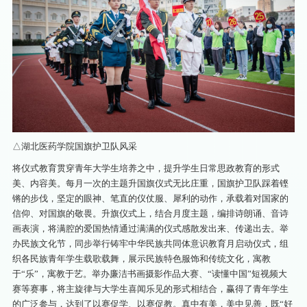
△湖北医药学院国旗护卫队风采
将仪式教育贯穿青年大学生培养之中，提升学生日常思政教育的形式
美、内容美。每月一次的主题升国旗仪式无比庄重，国旗护卫队踩着铿
锵的步伐，坚定的眼神、笔直的仪仗服、犀利的动作，承载着对国家的
信仰、对国旗的敬畏。升旗仪式上，结合月度主题，编排诗朗诵、音诗
画表演，将满腔的爱国热情通过满满的仪式感散发出来、传递出去。举
办民族文化节，同步举行铸牢中华民族共同体意识教育月启动仪式，组
织各民族青年学生载歌载舞，展示民族特色服饰和传统文化，寓教
于“乐”，寓教于艺。举办廉洁书画摄影作品大赛、“读懂中国”短视频大
赛等赛事，将主旋律与大学生喜闻乐见的形式相结合，赢得了青年学生
的广泛参与，达到了以赛促学、以赛促教。真中有美，美中见善，既“好