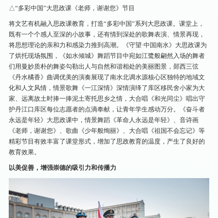
△“多彩中国”大思政课《老师，谢谢您》节目
将文艺有机融入思政课教育，打造“多彩中国”系列大思政课。课堂上，
既有一个个感人至深的小故事，还有情到深处的歌舞表演、情景再现，
将思想理论的亲和力和感染力推到高潮。《守望·中国南水》大思政课为
了烘托现场氛围，《如水倾城》舞蹈节目中宛如江鹭般翩然入场的舞者
们用曼妙质朴的舞姿勾勒出人与自然和谐相处的美丽图景，郧西三弦
《丹水橘香》曲调优美的演奏展现了南水北调水源核心区独特的地域文
化和人文风情，情景歌舞《一江深情》深情演绎了库区移民舍小家为大
家、远离故土时捧一捧泥土寄托思乡之情，大合唱《和光同尘》唱出守
护丹江口库区每位志愿者的点滴奉献，让青年学生感动万分。《奋斗者
永远是年轻》大思政课中，情景舞蹈《革命人永远是年轻》、音诗画
《老师，谢谢您》、歌曲《少年般绚丽》、大合唱《祖国不会忘记》等
精彩节目有效丰富了课堂形式，增加了思政教育的温度，产生了良好的
教育效果。
以美促善，增强崇德的吸引力和传播力