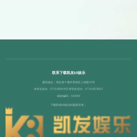
联系下载凯发k8娱乐
通讯地址：湖北省十堰市茅箭区上海路16号
本科生招办：0719-8891093 研究生招办：0719-8878051
邮政编码：442000
下载凯发k8娱乐的版权所有：