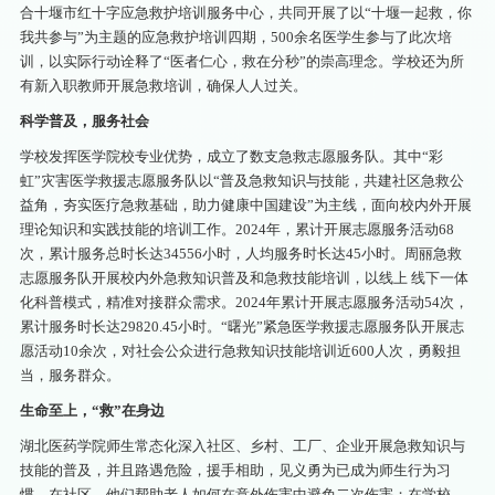
合十堰市红十字应急救护培训服务中心，共同开展了以“十堰一起救，你
我共参与”为主题的应急救护培训四期，500余名医学生参与了此次培
训，以实际行动诠释了“医者仁心，救在分秒”的崇高理念。学校还为所
有新入职教师开展急救培训，确保人人过关。
科学普及，服务社会
学校发挥医学院校专业优势，成立了数支急救志愿服务队。其中“彩
虹”灾害医学救援志愿服务队以“普及急救知识与技能，共建社区急救公
益角，夯实医疗急救基础，助力健康中国建设”为主线，面向校内外开展
理论知识和实践技能的培训工作。2024年，累计开展志愿服务活动68
次，累计服务总时长达34556小时，人均服务时长达45小时。周丽急救
志愿服务队开展校内外急救知识普及和急救技能培训，以线上 线下一体
化科普模式，精准对接群众需求。2024年累计开展志愿服务活动54次，
累计服务时长达29820.45小时。“曙光”紧急医学救援志愿服务队开展志
愿活动10余次，对社会公众进行急救知识技能培训近600人次，勇毅担
当，服务群众。
生命至上，“救”在身边
湖北医药学院师生常态化深入社区、乡村、工厂、企业开展急救知识与
技能的普及，并且路遇危险，援手相助，见义勇为已成为师生行为习
惯。在社区，他们帮助老人如何在意外伤害中避免二次伤害；在学校，