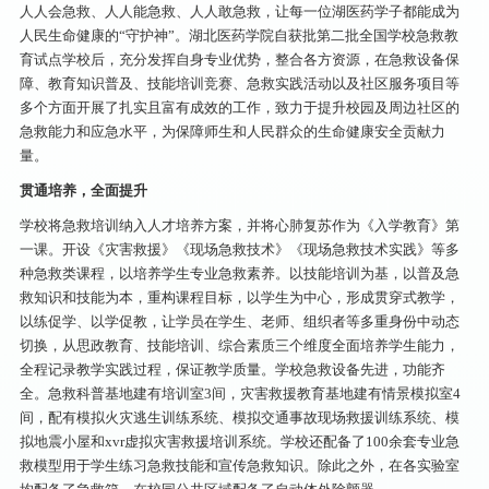
人人会急救、人人能急救、人人敢急救，让每一位湖医药学子都能成为
人民生命健康的“守护神”。湖北医药学院自获批第二批全国学校急救教
育试点学校后，充分发挥自身专业优势，整合各方资源，在急救设备保
障、教育知识普及、技能培训竞赛、急救实践活动以及社区服务项目等
多个方面开展了扎实且富有成效的工作，致力于提升校园及周边社区的
急救能力和应急水平，为保障师生和人民群众的生命健康安全贡献力
量。
贯通培养，全面提升
学校将急救培训纳入人才培养方案，并将心肺复苏作为《入学教育》第
一课。开设《灾害救援》《现场急救技术》《现场急救技术实践》等多
种急救类课程，以培养学生专业急救素养。以技能培训为基，以普及急
救知识和技能为本，重构课程目标，以学生为中心，形成贯穿式教学，
以练促学、以学促教，让学员在学生、老师、组织者等多重身份中动态
切换，从思政教育、技能培训、综合素质三个维度全面培养学生能力，
全程记录教学实践过程，保证教学质量。学校急救设备先进，功能齐
全。急救科普基地建有培训室3间，灾害救援教育基地建有情景模拟室4
间，配有模拟火灾逃生训练系统、模拟交通事故现场救援训练系统、模
拟地震小屋和xvr虚拟灾害救援培训系统。学校还配备了100余套专业急
救模型用于学生练习急救技能和宣传急救知识。除此之外，在各实验室