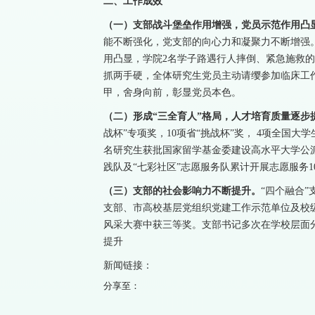
二、工作成效
（一）支部战斗堡垒作用增强，党员示范作用凸
能不断强化，党支部的向心力和凝聚力不断增强
用凸显，学院2名学子路遇行人摔倒、紧急施救
抓两手硬，全体研究生党员主动请缨参加临床工
甲，舍身向前，彰显党员本色。
（二）形成“三全育人”格局，人才培育质量逐步
战杯”专项奖，10项省“挑战杯”奖， 4项全国
名研究生获批国家留学基金委建设高水平大学公派
践队及“七彩社区”志愿服务队累计开展志愿服务1
（三）支部的社会影响力不断提升。
“四个融合
支部、市高校基层党组织党建工作示范单位及校级
风采大赛中获三等奖。支部书记多次在学校层面
提升
新闻链接：
分享至：