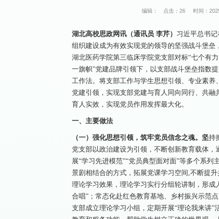
编辑：
点击：
26
时间：2025
湖北高校思政网讯（通讯员 李芹）
习近平总书记
组织建设成为有效实现党的领导的坚强战斗堡垒
湖北医药学院第三临床学院党支部对标“七个有力
一旗帜”党建品牌引领下，以支部战斗堡垒指数提
工作法。将支部工作与学生思想引领、专业素养
党建引领，实现支部党建与育人同向同行、共融共
育人实效，实现党员作用发挥最大化。
一、主要做法
（一）强化思想引领，筑牢党员信念之魂。坚
持
党支部以政治建设为引领，不断创新教育载体，
展“学习先进模范”“党员典型面对面”等多个系
景剧相结合的方式，拓展党课学习空间,不断提升
理论学习效果，理论学习实行分组轮讲制，形成人
合唱”；常态化赴红色教育基地、乡村振兴示范
支部成立理论学习小组，定期开展“理论我来讲”