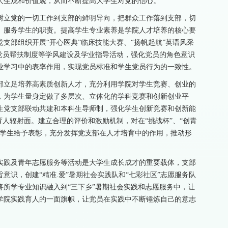
人生观和价值观，从而不断提高大学生对党的信心。
树立党的一切工作到支部的鲜明导向，把群众工作落到支部，切
、服务学生的职责。提高学生专业素养是学院人才培养的核心要
支部组织开展“开心医典”临床技能大赛、“扬帆起航”英语风采
 n”党员帮扶制度等学风建设及学业指导活动，强化党员的角色意识
业学习中的表率作用，实现党员标准和学生党员行为的一致性。
部立足培养高素质创新人才，充分利用学院对学生竞赛、创业的
，为学生量身定做了多层次、立体化的学科竞赛和创新创业平
生党支部联动共建和本科生导师制，强化学生创新竞赛和创新能
育人辐射面。建立合理的评价和激励机制，对在“挑战杯”、“创青
的学生给予表彰，充分发挥党支部在人才培育中的作用，推动形
实践及青年志愿服务等活动是大学生成长成才的重要载体，支部
意识，创建“精准.爱”暑期社会实践队和“七彩社区”志愿服务队
所学专业知识融入到“三下乡”暑期社会实践和志愿服务中，让
学院实践育人的一面旗帜，让党员在实践中不断锤炼自己的意志