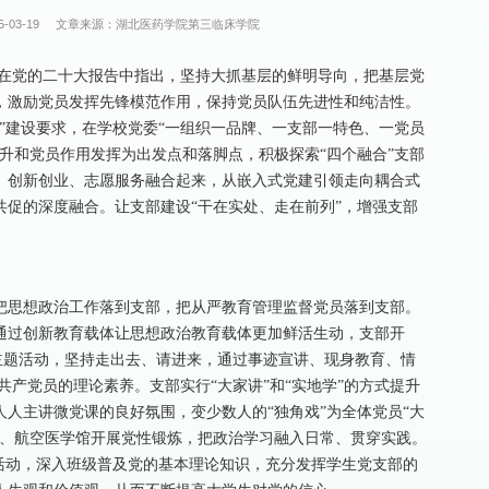
-03-19
文章来源：湖北医药学院第三临床学院
在党的二十大报告中指出，坚持大抓基层的鲜明导向，把基层党
，激励党员发挥先锋模范作用，保持党员队伍先进性和纯洁性。
”建设要求，在学校党委“一组织一品牌、一支部一特色、一党员
升和党员作用发挥为出发点和落脚点，积极探索“四个融合”支部
、创新创业、志愿服务融合起来，从嵌入式党建引领走向耦合式
促的深度融合。让支部建设“干在实处、走在前列”，增强支部
把思想政治工作落到支部，把从严教育管理监督党员落到支部。
通过创新教育载体让思想政治教育载体更加鲜活生动，支部开
列主题活动，坚持走出去、请进来，通过事迹宣讲、现身教育、情
共产党员的理论素养。支部实行“大家讲”和“实地学”的方式提升
人主讲微党课的良好氛围，变少数人的“独角戏”为全体党员“大
点、航空医学馆开展党性锻炼，把政治学习融入日常、贯穿实践。
活动，深入班级普及党的基本理论知识，充分发挥学生党支部的