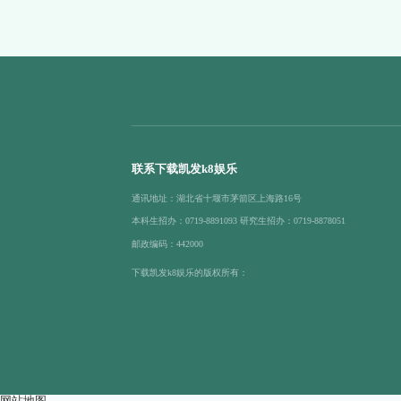
联系下载凯发k8娱乐
通讯地址：湖北省十堰市茅箭区上海路16号
本科生招办：0719-8891093 研究生招办：0719-8878051
邮政编码：442000
下载凯发k8娱乐的版权所有：
网站地图