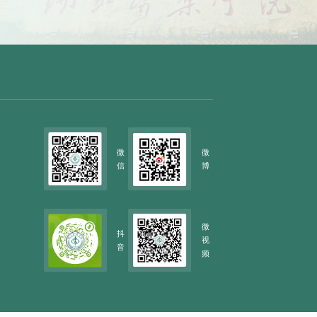
微
微
信
博
微
抖
视
音
频