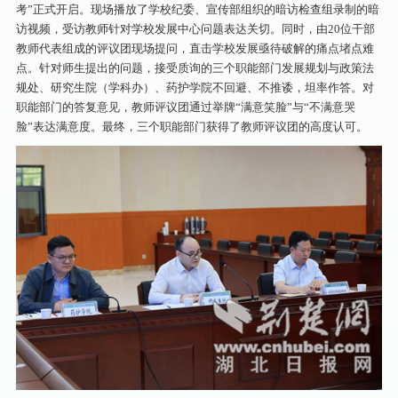
考”正式开启。现场播放了学校纪委、宣传部组织的暗访检查组录制的暗
访视频，受访教师针对学校发展中心问题表达关切。同时，由20位干部
教师代表组成的评议团现场提问，直击学校发展亟待破解的痛点堵点难
点。针对师生提出的问题，接受质询的三个职能部门发展规划与政策法
规处、研究生院（学科办）、药护学院不回避、不推诿，坦率作答。对
职能部门的答复意见，教师评议团通过举牌“满意笑脸”与“不满意哭
脸”表达满意度。最终，三个职能部门获得了教师评议团的高度认可。