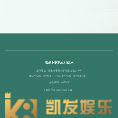
联系下载凯发k8娱乐
通讯地址：湖北省十堰市茅箭区上海路16号
本科生招办：0719-8891093 研究生招办：0719-8878051
邮政编码：442000
下载凯发k8娱乐的版权所有：