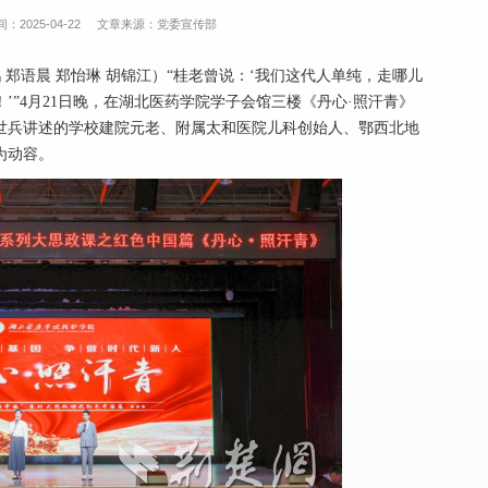
：2025-04-22
文章来源：党委宣传部
 郑语晨 郑怡琳 胡锦江）“桂老曾说：‘我们这代人单纯，走哪儿
’”4月21日晚，在湖北医药学院学子会馆三楼《丹心·照汗青》
世兵讲述的学校建院元老、附属太和医院儿科创始人、鄂西北地
为动容。