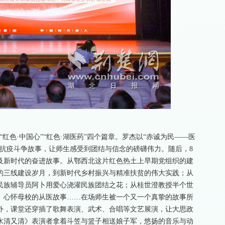
”“红色·中国心”“红色·湖医药”四个篇章。罗杰以“赤诚为民——医
的抗疫斗争故事，让师生感受到团结与信念的磅礴伟力。随后，8
及新时代的奋进故事。从鄂西北这片红色热土上早期党组织的建
的三线建设岁月，到新时代乡村振兴与精准扶贫的伟大实践；从
民族辅导员阿卜用爱心浇灌民族团结之花；从桂世澄教授半个世
、心怀母校的从医故事……在场师生被一个又一个真挚的故事所
外，课堂还穿插了歌舞表演、武术、合唱等文艺展演，让大思政
水清又清》表演者拿着斗笠与篮子相送娘子军，悠扬的音乐与动