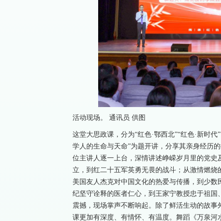
活动现场。 通讯员 供图
这堂大思政课，分为“红色·鄂西北”“红色·新时代
学人的生命与天命”为题开讲，分享其亲身经历
位主讲人逐一上台，深情讲述峥嵘岁月里的党史
立，到红二十五军英勇无畏的战斗；从激情燃烧
美国友人杰克对中国文化的热爱与传播，到少数
纪坚守诠释的医者仁心，到王家宁教授忠于祖国
震撼，现场掌声不断响起。除了鲜活生动的故事
课更加有深度、有情怀、有温度。舞蹈《万泉河