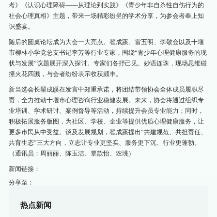
考》《认识心理障碍——从理论到实践》《青少年非自杀性自伤行为的
社会心理真相》主题，带来一场精彩纷呈的学术分享，为参会者奉上知
识盛宴。
随后的圆桌论坛成为大会一大亮点。翟成蹊、雷五明、李敬会以及十堰
市柳林小学党总支书记李芳等行业专家，围绕“青少年心理健康服务的现
状与发展”议题展开深入探讨。专家们各抒己见、妙语连珠，现场思维碰
撞火花四溅，与会者纷纷表示收获颇丰。
新当选会长翟成蹊在发言中郑重承诺，将团结带领协会全体成员履职尽
责，全力推动十堰市心理咨询行业稳健发展。未来，协会将通过组织专
业培训、学术研讨、案例督导等活动，持续提升会员专业能力；同时，
积极拓展服务版图，为社区、学校、企业等提供优质心理健康服务，让
更多市民从中受益。谈及发展规划，翟成蹊提出“共建规范、共担责任、
共育生态”三大方向，立志让专业更坚实、服务更下沉、行业更蓬勃。
（通讯员：周丽丽、陈玉洁、覃歆怡、农珧）
新闻链接：
分享至：
热点新闻