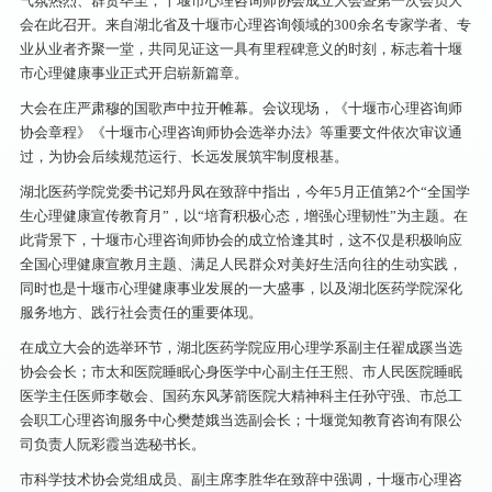
气氛热烈、群贤毕至，十堰市心理咨询师协会成立大会暨第一次会员大
会在此召开。来自湖北省及十堰市心理咨询领域的300余名专家学者、专
业从业者齐聚一堂，共同见证这一具有里程碑意义的时刻，标志着十堰
市心理健康事业正式开启崭新篇章。
大会在庄严肃穆的国歌声中拉开帷幕。会议现场，《十堰市心理咨询师
协会章程》《十堰市心理咨询师协会选举办法》等重要文件依次审议通
过，为协会后续规范运行、长远发展筑牢制度根基。
湖北医药学院党委书记郑丹凤在致辞中指出，今年5月正值第2个“全国学
生心理健康宣传教育月”，以“培育积极心态，增强心理韧性”为主题。在
此背景下，十堰市心理咨询师协会的成立恰逢其时，这不仅是积极响应
全国心理健康宣教月主题、满足人民群众对美好生活向往的生动实践，
同时也是十堰市心理健康事业发展的一大盛事，以及湖北医药学院深化
服务地方、践行社会责任的重要体现。
在成立大会的选举环节，湖北医药学院应用心理学系副主任翟成蹊当选
协会会长；市太和医院睡眠心身医学中心副主任王熙、市人民医院睡眠
医学主任医师李敬会、国药东风茅箭医院大精神科主任孙守强、市总工
会职工心理咨询服务中心樊楚娥当选副会长；十堰觉知教育咨询有限公
司负责人阮彩霞当选秘书长。
市科学技术协会党组成员、副主席李胜华在致辞中强调，十堰市心理咨